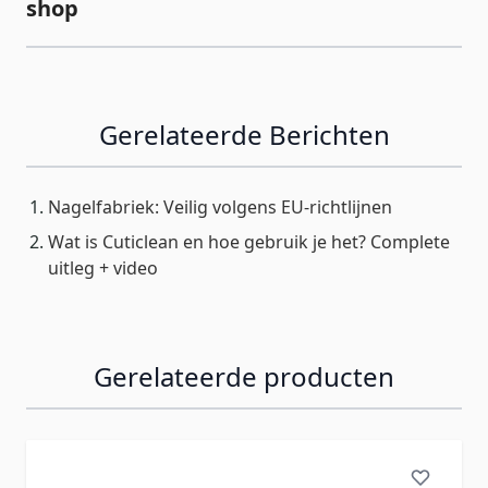
shop
Gerelateerde Berichten
Nagelfabriek: Veilig volgens EU-richtlijnen
Wat is Cuticlean en hoe gebruik je het? Complete
uitleg + video
Gerelateerde producten
Navigeren door de elementen van de carrousel is mogelij
Druk om carrousel over te slaan
Druk op om naar carrouselnavigatie te gaan