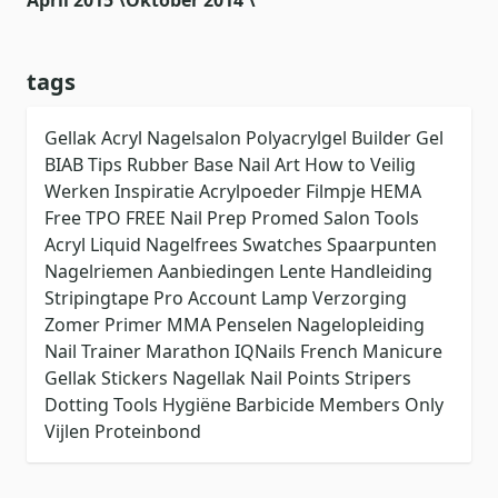
tags
Gellak
Acryl
Nagelsalon
Polyacrylgel
Builder Gel
BIAB
Tips
Rubber Base
Nail Art
How to
Veilig
Werken
Inspiratie
Acrylpoeder
Filmpje
HEMA
Free
TPO FREE
Nail Prep
Promed
Salon Tools
Acryl Liquid
Nagelfrees
Swatches
Spaarpunten
Nagelriemen
Aanbiedingen
Lente
Handleiding
Stripingtape
Pro Account
Lamp
Verzorging
Zomer
Primer
MMA
Penselen
Nagelopleiding
Nail Trainer
Marathon
IQNails
French Manicure
Gellak Stickers
Nagellak
Nail Points
Stripers
Dotting Tools
Hygiëne
Barbicide
Members Only
Vijlen
Proteinbond