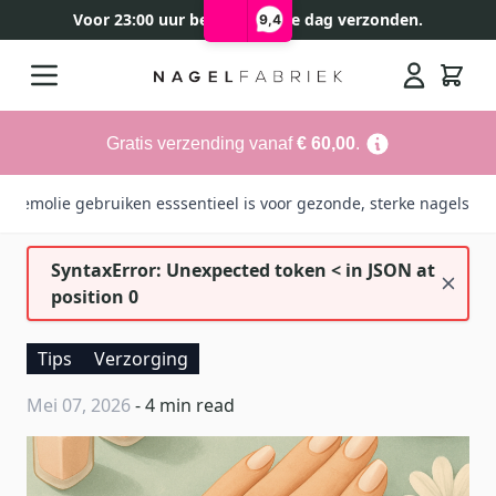
Voor 23:00 uur besteld, zelfde dag verzonden.
9,4
Ga naar de inhoud
Search
Gratis verzending vanaf
€ 60,00
.
riemolie gebruiken esssentieel is voor gezonde, sterke nagels
SyntaxError: Unexpected token < in JSON at
position 0
Tips
Verzorging
Mei 07, 2026
- 4 min read