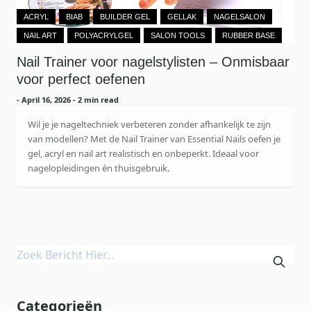
ACRYL
BIAB
BUILDER GEL
GELLAK
NAGELSALON
NAIL ART
POLYACRYLGEL
SALON TOOLS
RUBBER BASE
Nail Trainer voor nagelstylisten – Onmisbaar
voor perfect oefenen
-
April 16, 2026
- 2 min read
Wil je je nageltechniek verbeteren zonder afhankelijk te zijn
van modellen? Met de Nail Trainer van Essential Nails oefen je
gel, acryl en nail art realistisch en onbeperkt. Ideaal voor
nagelopleidingen én thuisgebruik.
Categorieën