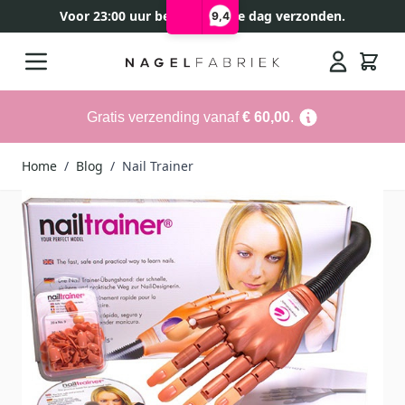
Voor 23:00 uur besteld, zelfde dag verzonden.
9,4
Ga naar de inhoud
Search
Gratis verzending vanaf
€ 60,00
.
Home
/
Blog
/
Nail Trainer