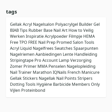
tags
Gellak
Acryl
Nagelsalon
Polyacrylgel
Builder Gel
BIAB
Tips
Rubber Base
Nail Art
How to
Veilig
Werken
Inspiratie
Acrylpoeder
Filmpje
HEMA
Free
TPO FREE
Nail Prep
Promed
Salon Tools
Acryl Liquid
Nagelfrees
Swatches
Spaarpunten
Nagelriemen
Aanbiedingen
Lente
Handleiding
Stripingtape
Pro Account
Lamp
Verzorging
Zomer
Primer
MMA
Penselen
Nagelopleiding
Nail Trainer
Marathon
IQNails
French Manicure
Gellak Stickers
Nagellak
Nail Points
Stripers
Dotting Tools
Hygiëne
Barbicide
Members Only
Vijlen
Proteinbond