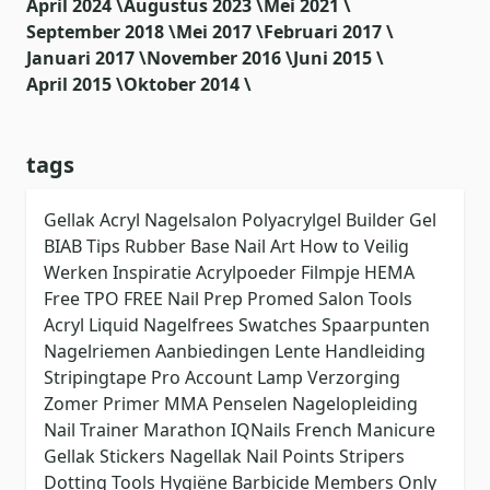
April 2024 \
Augustus 2023 \
Mei 2021 \
September 2018 \
Mei 2017 \
Februari 2017 \
Januari 2017 \
November 2016 \
Juni 2015 \
April 2015 \
Oktober 2014 \
tags
Gellak
Acryl
Nagelsalon
Polyacrylgel
Builder Gel
BIAB
Tips
Rubber Base
Nail Art
How to
Veilig
Werken
Inspiratie
Acrylpoeder
Filmpje
HEMA
Free
TPO FREE
Nail Prep
Promed
Salon Tools
Acryl Liquid
Nagelfrees
Swatches
Spaarpunten
Nagelriemen
Aanbiedingen
Lente
Handleiding
Stripingtape
Pro Account
Lamp
Verzorging
Zomer
Primer
MMA
Penselen
Nagelopleiding
Nail Trainer
Marathon
IQNails
French Manicure
Gellak Stickers
Nagellak
Nail Points
Stripers
Dotting Tools
Hygiëne
Barbicide
Members Only