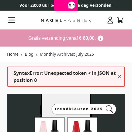
Voor 23:00 uur besteld, zelfde dag verzonden.
9,4
Ga naar de inhoud
Search
Gratis verzending vanaf
€ 60,00
.
Home
/
Blog
/
Monthly Archives: July 2025
SyntaxError: Unexpected token < in JSON at
position 0