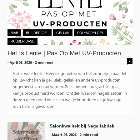
BIAB
BUILDER GEL
GELLAK
POLYACRYLGEL
RUBBER BASE
Het Is Lente | Pas Op Met UV-Producten
2
-
April 08, 2026
- 2 min read
Het is weer lente! Heerlijk genieten van het zonnetje, maar let
op: uv-licht kan je gel, Biab, gellak en andere uv-producten
ongemerkt laten uitharden. Zelfs binnenshuis, achter glas,
kan je product hard worden. Ontdek waarom nagels zetten in
de zon geen goed idee is en wat je kunt doen als je kwastje
toch hard is geworden.
Salonkwaliteit bij Nagelfabriek
-
Maart 26, 2026
- 2 min read