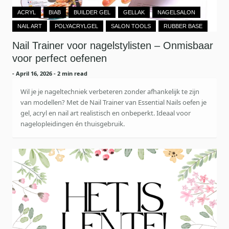
ACRYL
BIAB
BUILDER GEL
GELLAK
NAGELSALON
NAIL ART
POLYACRYLGEL
SALON TOOLS
RUBBER BASE
Nail Trainer voor nagelstylisten – Onmisbaar
voor perfect oefenen
-
April 16, 2026
- 2 min read
Wil je je nageltechniek verbeteren zonder afhankelijk te zijn
van modellen? Met de Nail Trainer van Essential Nails oefen je
gel, acryl en nail art realistisch en onbeperkt. Ideaal voor
nagelopleidingen én thuisgebruik.