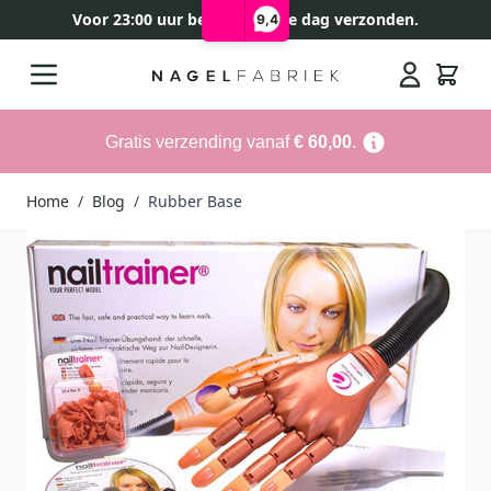
Voor 23:00 uur besteld, zelfde dag verzonden.
9,4
Ga naar de inhoud
Search
Gratis verzending vanaf
€ 60,00
.
Home
/
Blog
/
Rubber Base