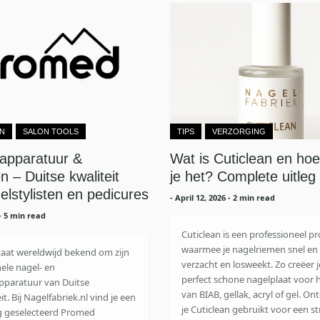
N
SALON TOOLS
TIPS
VERZORGING
apparatuur &
Wat is Cuticlean en hoe
n – Duitse kwaliteit
je het? Complete uitleg
elstylisten en pedicures
-
April 12, 2026
- 2 min read
- 5 min read
Cuticlean is een professioneel p
waarmee je nagelriemen snel en 
aat wereldwijd bekend om zijn
verzacht en losweekt. Zo creëer 
ele nagel- en
perfect schone nagelplaat voor 
pparatuur van Duitse
van BIAB, gellak, acryl of gel. O
it. Bij Nagelfabriek.nl vind je een
je Cuticlean gebruikt voor een st
g geselecteerd Promed