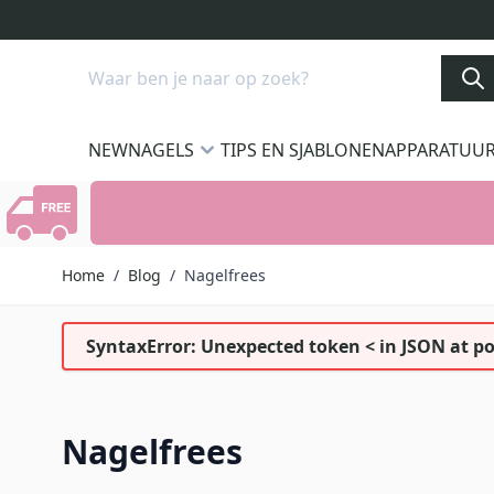
Ga naar de inhoud
Search
NEW
NAGELS
TIPS EN SJABLONEN
APPARATUU
Home
/
Blog
/
Nagelfrees
SyntaxError: Unexpected token < in JSON at po
Nagelfrees