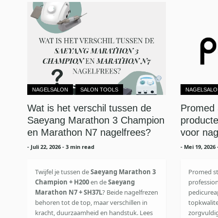
NAGELSALON
SALON TOOLS
NAGELSALO
Wat is het verschil tussen de
Promed 
Saeyang Marathon 3 Champion
producte
en Marathon N7 nagelfrees?
voor nag
-
Juli 22, 2026
- 3 min read
-
Mei 19, 2026
Twijfel je tussen de
Saeyang Marathon 3
Promed st
Champion + H200
en de
Saeyang
profession
Marathon N7 + SH37L
? Beide nagelfrezen
pedicurea
behoren tot de top, maar verschillen in
topkwalite
kracht, duurzaamheid en handstuk. Lees
zorgvuldi