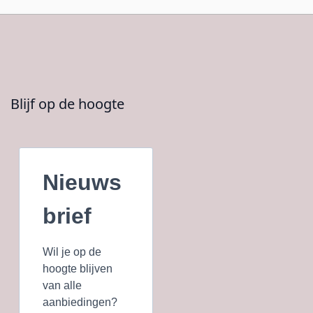
Blijf op de hoogte
Nieuws
brief
Wil je op de
hoogte blijven
van alle
aanbiedingen?