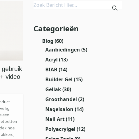
Categorieën
Blog
(60)
Aanbiedingen
(5)
Acryl
(13)
 gebruik
BIAB
(14)
 + video
Builder Gel
(15)
Gellak
(30)
Groothandel
(2)
roduct
veilig
Nagelsalon
(14)
je een
Nail Art
(11)
het zetten
ntdek hoe
Polyacrylgel
(12)
rakkere,
Salon Tools
(9)