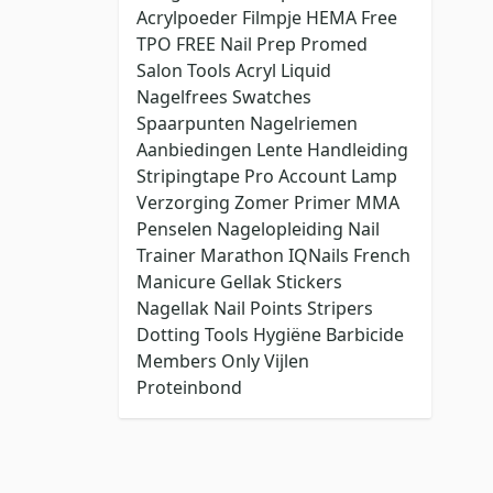
Acrylpoeder
Filmpje
HEMA Free
TPO FREE
Nail Prep
Promed
Salon Tools
Acryl Liquid
Nagelfrees
Swatches
Spaarpunten
Nagelriemen
Aanbiedingen
Lente
Handleiding
Stripingtape
Pro Account
Lamp
Verzorging
Zomer
Primer
MMA
Penselen
Nagelopleiding
Nail
Trainer
Marathon
IQNails
French
Manicure
Gellak Stickers
Nagellak
Nail Points
Stripers
Dotting Tools
Hygiëne
Barbicide
Members Only
Vijlen
Proteinbond