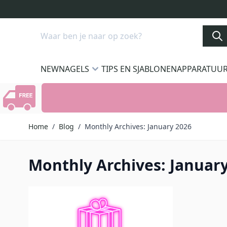
Ga naar de inhoud
Search
NEW
NAGELS
TIPS EN SJABLONEN
APPARATUU
Home
/
Blog
/
Monthly Archives: January 2026
Monthly Archives: Januar