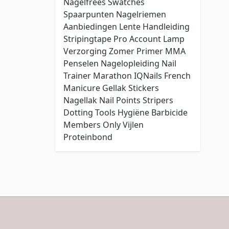
Nagelfrees
Swatches
Spaarpunten
Nagelriemen
Aanbiedingen
Lente
Handleiding
Stripingtape
Pro Account
Lamp
Verzorging
Zomer
Primer
MMA
Penselen
Nagelopleiding
Nail
Trainer
Marathon
IQNails
French
Manicure
Gellak Stickers
Nagellak
Nail Points
Stripers
Dotting Tools
Hygiëne
Barbicide
Members Only
Vijlen
Proteinbond