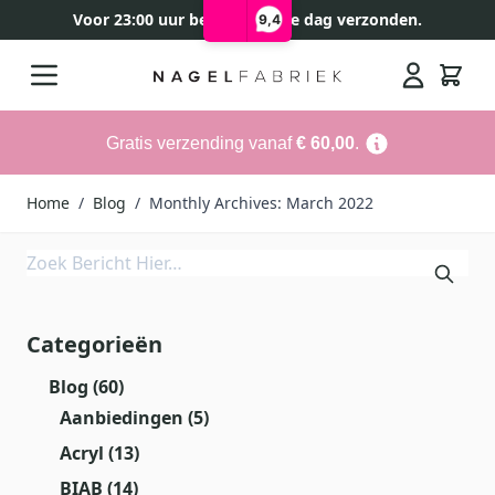
Voor 23:00 uur besteld, zelfde dag verzonden.
9,4
Ga naar de inhoud
Search
Gratis verzending vanaf
€ 60,00
.
Home
/
Blog
/
Monthly Archives: March 2022
Categorieën
Blog
(60)
Aanbiedingen
(5)
Acryl
(13)
BIAB
(14)