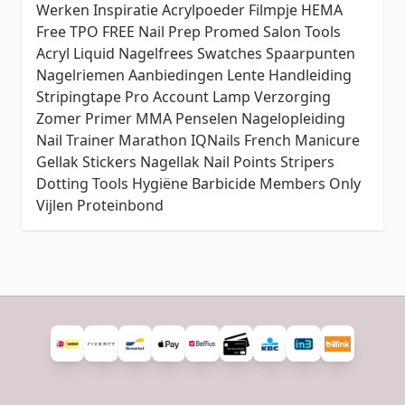
Werken
Inspiratie
Acrylpoeder
Filmpje
HEMA
Free
TPO FREE
Nail Prep
Promed
Salon Tools
Acryl Liquid
Nagelfrees
Swatches
Spaarpunten
Nagelriemen
Aanbiedingen
Lente
Handleiding
Stripingtape
Pro Account
Lamp
Verzorging
Zomer
Primer
MMA
Penselen
Nagelopleiding
Nail Trainer
Marathon
IQNails
French Manicure
Gellak Stickers
Nagellak
Nail Points
Stripers
Dotting Tools
Hygiëne
Barbicide
Members Only
Vijlen
Proteinbond