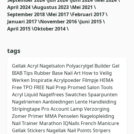
September 2024 \
Juli 2024 \
Juni 2024 \
Mei 2024 \
April 2024 \
Augustus 2023 \
Mei 2021 \
September 2018 \
Mei 2017 \
Februari 2017 \
Januari 2017 \
November 2016 \
Juni 2015 \
April 2015 \
Oktober 2014 \
tags
Gellak
Acryl
Nagelsalon
Polyacrylgel
Builder Gel
BIAB
Tips
Rubber Base
Nail Art
How to
Veilig
Werken
Inspiratie
Acrylpoeder
Filmpje
HEMA
Free
TPO FREE
Nail Prep
Promed
Salon Tools
Acryl Liquid
Nagelfrees
Swatches
Spaarpunten
Nagelriemen
Aanbiedingen
Lente
Handleiding
Stripingtape
Pro Account
Lamp
Verzorging
Zomer
Primer
MMA
Penselen
Nagelopleiding
Nail Trainer
Marathon
IQNails
French Manicure
Gellak Stickers
Nagellak
Nail Points
Stripers