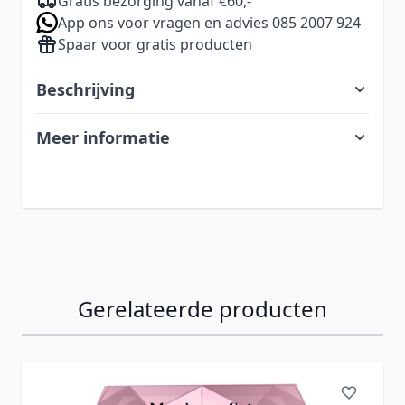
Gratis bezorging vanaf €60,-
App ons voor vragen en advies 085 2007 924
Spaar voor gratis producten
Beschrijving
Meer informatie
Gerelateerde producten
Navigeren door de elementen van de carrousel is mogelij
Druk om carrousel over te slaan
Druk op om naar carrouselnavigatie te gaan