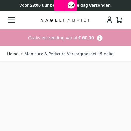
Voor 23:00 uur besteld, zelfde dag verzonden.
9,4
Ga naar de inhoud
Search
Gratis verzending vanaf
€ 60,00
.
Home
/
Manicure & Pedicure Verzorgingsset 15-delig