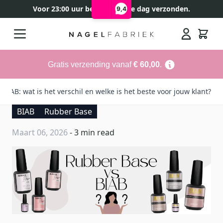
Voor 23:00 uur besteld, zelfde dag verzonden.
9,4
Ga naar de inhoud
Search
Gratis verzending vanaf
€ 60,00
.
BIAB: wat is het verschil en welke is het beste voor jouw klant?
BIAB
Rubber Base
Maart 06, 2026
- 3 min read