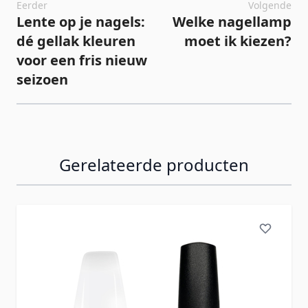
Eerder
Volgende
Lente op je nagels:
Welke nagellamp
dé gellak kleuren
moet ik kiezen?
voor een fris nieuw
seizoen
Gerelateerde producten
Navigeren door de elementen van de carrousel is mogelij
Druk om carrousel over te slaan
Druk op om naar carrouselnavigatie te gaan