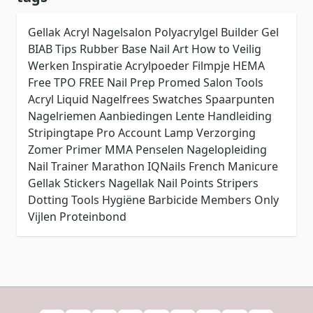
Gellak
Acryl
Nagelsalon
Polyacrylgel
Builder Gel
BIAB
Tips
Rubber Base
Nail Art
How to
Veilig
Werken
Inspiratie
Acrylpoeder
Filmpje
HEMA
Free
TPO FREE
Nail Prep
Promed
Salon Tools
Acryl Liquid
Nagelfrees
Swatches
Spaarpunten
Nagelriemen
Aanbiedingen
Lente
Handleiding
Stripingtape
Pro Account
Lamp
Verzorging
Zomer
Primer
MMA
Penselen
Nagelopleiding
Nail Trainer
Marathon
IQNails
French Manicure
Gellak Stickers
Nagellak
Nail Points
Stripers
Dotting Tools
Hygiëne
Barbicide
Members Only
Vijlen
Proteinbond