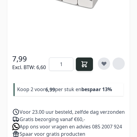
samen, waardoor je nagels direct meer diepte
en uitstraling krijgen.
Verdien
7
Nail Points bij aankoop van dit
product
7,99
Aantal
Excl. BTW:
6,60
Koop 2 voor
per stuk en
bespaar
13
%
6,99
Voor 23.00 uur besteld, zelfde dag verzonden
Gratis bezorging vanaf €60,-
App ons voor vragen en advies 085 2007 924
Spaar voor gratis producten