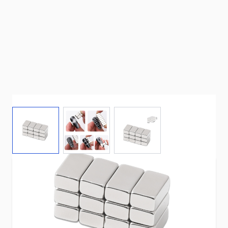
View larger image
View larger image
View larger image
Met deze
Cat Eye Magnet set
creëer je
eenvoudig prachtige cat eye-effecten in gellak.
De sterke magneten trekken het pigment mooi