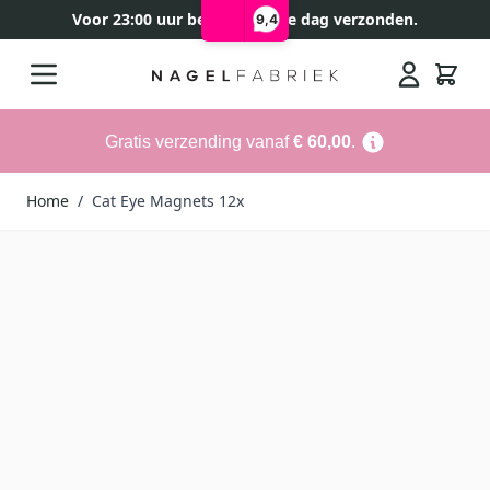
Voor 23:00 uur besteld, zelfde dag verzonden.
9,4
Ga naar de inhoud
Search
Gratis verzending vanaf
€ 60,00
.
Home
/
Cat Eye Magnets 12x