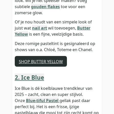
look. Wil je het speelser maken? Voeg
subtiele
gouden flakes
toe voor een
zomerse glow.
Of je nou houdt van een simpele look of
juist wat
nail art
wil toevoegen,
Butter
Yellow
is een fijne, veelzijdige basis.
Deze romige pasteltint is gesignaleerd op
shows van o.a. Chloé, Toteme en Chanel.
SHOP BUTTER YELLOW
2. Ice Blue
Ice Blue is dé koelblauwe trendkleur van
2025 – zacht, clean en super stijlvol.
Onze
Blue-tiful Pastel
gellak past daar
perfect bij. Het is een frisse, ijzige
pastelblauw die mooi tot zijn recht komt op