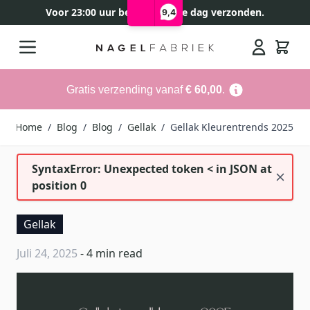
Voor 23:00 uur besteld, zelfde dag verzonden.
9,4
Ga naar de inhoud
Search
Gratis verzending vanaf
€ 60,00
.
Home
/
Blog
/
Blog
/
Gellak
/
Gellak Kleurentrends 2025
SyntaxError: Unexpected token < in JSON at
position 0
Gellak
Juli 24, 2025
- 4 min read