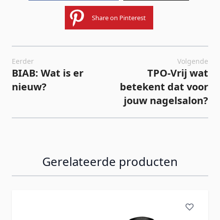
Share on Pinterest
Eerder
Volgende
BIAB: Wat is er
TPO-Vrij wat
nieuw?
betekent dat voor
jouw nagelsalon?
Gerelateerde producten
Navigeren door de elementen van de carrousel is mogelij
Druk om carrousel over te slaan
Druk op om naar carrouselnavigatie te gaan