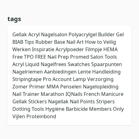
tags
Gellak
Acryl
Nagelsalon
Polyacrylgel
Builder Gel
BIAB
Tips
Rubber Base
Nail Art
How to
Veilig
Werken
Inspiratie
Acrylpoeder
Filmpje
HEMA
Free
TPO FREE
Nail Prep
Promed
Salon Tools
Acryl Liquid
Nagelfrees
Swatches
Spaarpunten
Nagelriemen
Aanbiedingen
Lente
Handleiding
Stripingtape
Pro Account
Lamp
Verzorging
Zomer
Primer
MMA
Penselen
Nagelopleiding
Nail Trainer
Marathon
IQNails
French Manicure
Gellak Stickers
Nagellak
Nail Points
Stripers
Dotting Tools
Hygiëne
Barbicide
Members Only
Vijlen
Proteinbond