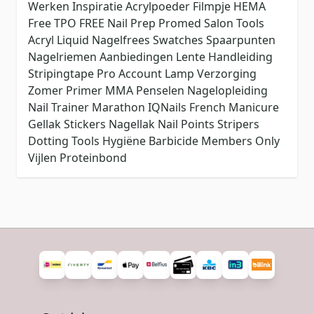
Werken
Inspiratie
Acrylpoeder
Filmpje
HEMA
Free
TPO FREE
Nail Prep
Promed
Salon Tools
Acryl Liquid
Nagelfrees
Swatches
Spaarpunten
Nagelriemen
Aanbiedingen
Lente
Handleiding
Stripingtape
Pro Account
Lamp
Verzorging
Zomer
Primer
MMA
Penselen
Nagelopleiding
Nail Trainer
Marathon
IQNails
French Manicure
Gellak Stickers
Nagellak
Nail Points
Stripers
Dotting Tools
Hygiëne
Barbicide
Members Only
Vijlen
Proteinbond