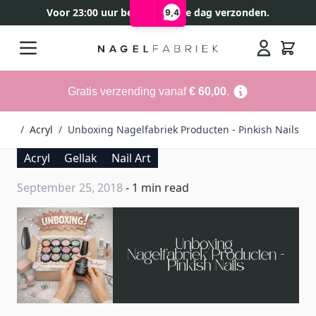
Voor 23:00 uur besteld, zelfde dag verzonden.
9,4
Ga naar de inhoud
Search
Gratis verzending vanaf
€ 60,00
.
log
/
Acryl
/
Unboxing Nagelfabriek Producten - Pinkish Nails
Acryl
Gellak
Nail Art
September 25, 2018
- 1 min read