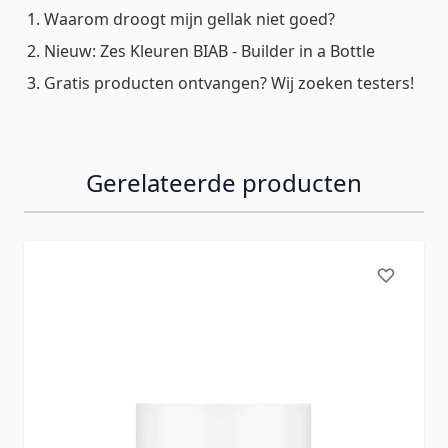
Waarom droogt mijn gellak niet goed?
Nieuw: Zes Kleuren BIAB - Builder in a Bottle
Gratis producten ontvangen? Wij zoeken testers!
Gerelateerde producten
Navigeren door de elementen van de carrousel is mogelij
Druk om carrousel over te slaan
Druk op om naar carrouselnavigatie te gaan